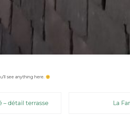
u’ll see anything here.
 – détail terrasse
La Fa