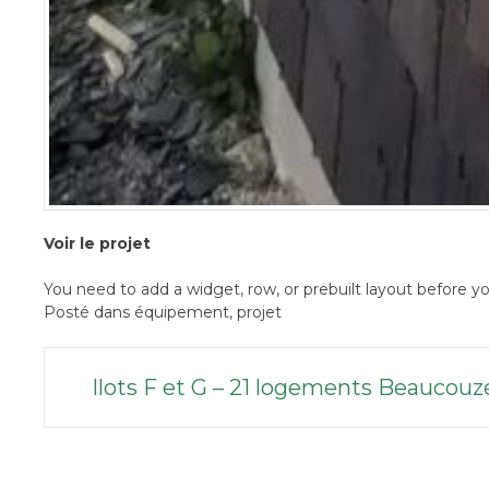
Voir le projet
You need to add a widget, row, or prebuilt layout before yo
Posté dans
équipement
,
projet
Poste
Ilots F et G – 21 logements Beaucouzé
navigation