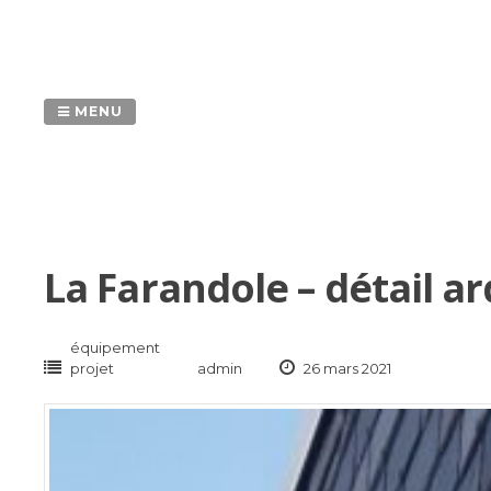
Passer
au
contenu
MENU
La Farandole – détail ar
équipement
projet
admin
26 mars 2021